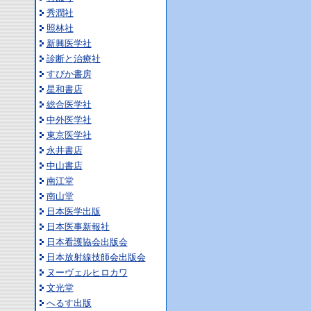
秀潤社
照林社
新興医学社
診断と治療社
すぴか書房
星和書店
総合医学社
中外医学社
東京医学社
永井書店
中山書店
南江堂
南山堂
日本医学出版
日本医事新報社
日本看護協会出版会
日本放射線技師会出版会
ヌーヴェルヒロカワ
文光堂
へるす出版