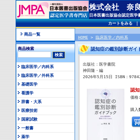
株式会社 奈
日本医書出版協会認定医学
カートをみる
商品一覧
HOME
>
臨床医学／内科系
商品検索
認知症の鑑別診断ガイ
出版社：医学書院
臨床医学／内科系
神田隆・編
臨床医学／外科系
2026年5月15日 ISBN：97842
基礎医学
認知
看護学
価格
辞書・大系
購入
医療技術
国家試験
一般書
薬学