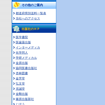
その他のご案内
都道府県別送料一覧表
当社へのアクセス
出版社のＨＰ
医学書院
医歯薬出版
インターメディカ
化学同人
学研メディカル
金原出版
協同医書出版社
杏林図書
金芳堂
弘文堂
克誠堂
金剛出版
篠原出版新社
じほう