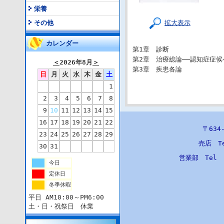
栄養
拡大表示
その他
カレンダー
第1章 診断
第2章 治療総論──認知症症候
＜
2026年8月
＞
第3章 疾患各論
日
月
火
水
木
金
土
1
2
3
4
5
6
7
8
9
10
11
12
13
14
15
16
17
18
19
20
21
22
〒63
23
24
25
26
27
28
29
売店 T
30
31
営業部 Tel
今日
定休日
冬季休暇
平日 AM10:00～PM6:00
土・日・祝祭日 休業