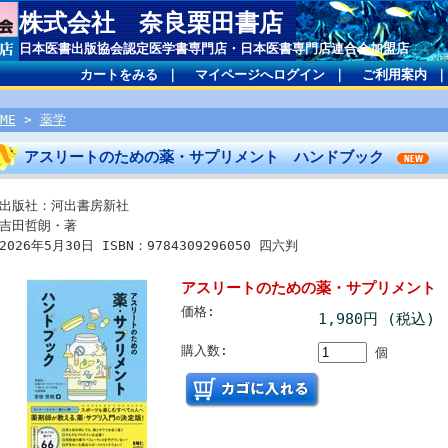
株式会社 奈良栗田書店
日本医書出版協会認定医学書専門店・日本医書専門店連合会加盟店
カートをみる
｜
マイページへログイン
｜
ご利用案内
ME
>
薬学
アスリートのための薬・サプリメント ハンドブック
出版社：河出書房新社
吉田哲朗・著
2026年5月30日 ISBN：9784309296050 四六判
アスリートのための薬・サプリメント
価格:
1,980円 (税込)
購入数:
個