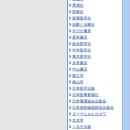
秀潤社
照林社
新興医学社
診断と治療社
すぴか書房
星和書店
総合医学社
中外医学社
東京医学社
永井書店
中山書店
南江堂
南山堂
日本医学出版
日本医事新報社
日本看護協会出版会
日本放射線技師会出版会
ヌーヴェルヒロカワ
文光堂
へるす出版