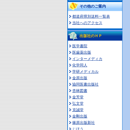
その他のご案内
都道府県別送料一覧表
当社へのアクセス
出版社のＨＰ
医学書院
医歯薬出版
インターメディカ
化学同人
学研メディカル
金原出版
協同医書出版社
杏林図書
金芳堂
弘文堂
克誠堂
金剛出版
篠原出版新社
じほう