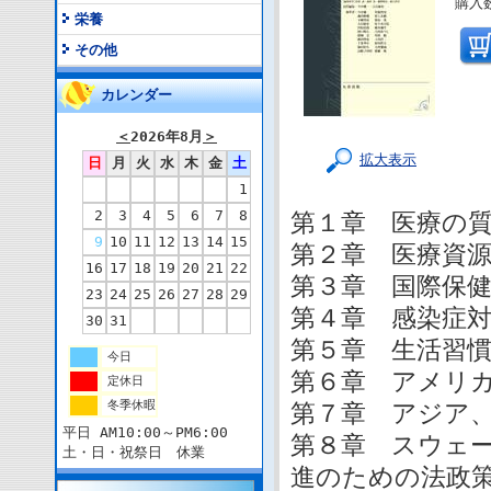
購入
栄養
その他
カレンダー
＜
2026年8月
＞
拡大表示
日
月
火
水
木
金
土
1
2
3
4
5
6
7
8
第１章 医療の
9
10
11
12
13
14
15
第２章 医療資
16
17
18
19
20
21
22
第３章 国際保
23
24
25
26
27
28
29
第４章 感染症
30
31
第５章 生活習
今日
第６章 アメリ
定休日
冬季休暇
第７章 アジア
平日 AM10:00～PM6:00
第８章 スウェー
土・日・祝祭日 休業
進のための法政