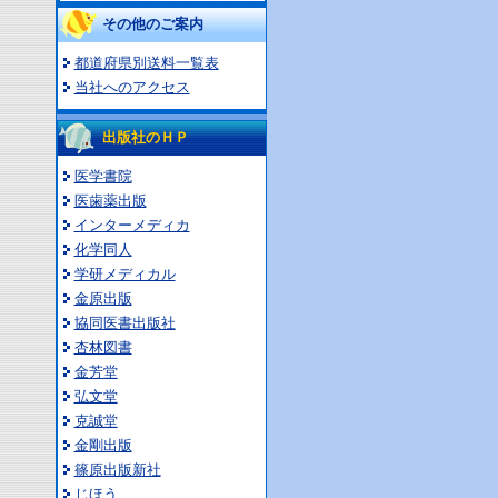
その他のご案内
都道府県別送料一覧表
当社へのアクセス
出版社のＨＰ
医学書院
医歯薬出版
インターメディカ
化学同人
学研メディカル
金原出版
協同医書出版社
杏林図書
金芳堂
弘文堂
克誠堂
金剛出版
篠原出版新社
じほう