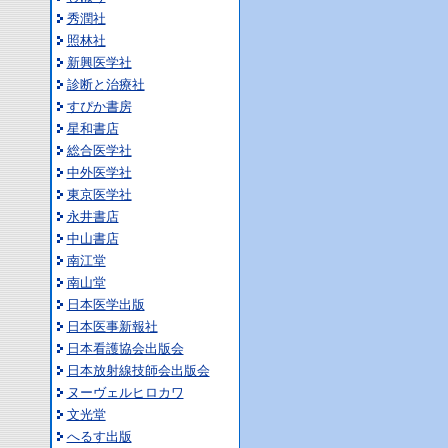
秀潤社
照林社
新興医学社
診断と治療社
すぴか書房
星和書店
総合医学社
中外医学社
東京医学社
永井書店
中山書店
南江堂
南山堂
日本医学出版
日本医事新報社
日本看護協会出版会
日本放射線技師会出版会
ヌーヴェルヒロカワ
文光堂
へるす出版