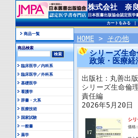
株式会社 奈
日本医書出版協会認定医学
カートをみる
商品一覧
HOME
>
その他
商品検索
シリーズ生命
政策・医療
臨床医学／内科系
臨床医学／外科系
出版社：丸善出
基礎医学
シリーズ生命倫
看護学
責任編
辞書・大系
2026年5月20日 I
医療技術
国家試験
シリ
一般書
価格
薬学