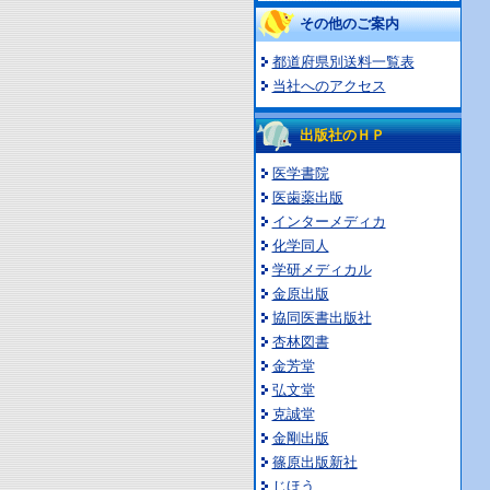
その他のご案内
都道府県別送料一覧表
当社へのアクセス
出版社のＨＰ
医学書院
医歯薬出版
インターメディカ
化学同人
学研メディカル
金原出版
協同医書出版社
杏林図書
金芳堂
弘文堂
克誠堂
金剛出版
篠原出版新社
じほう