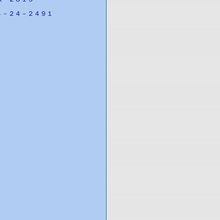
４－２４－２４９１