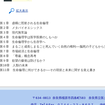
拡大表示
第１章 虚構に照射される生命倫理
第２章 メタバイオエシックス
第３章 現代無常論
第４章 生命倫理学は医学医療のしもべか
第５章 生命倫理学から生存学へ
第６章 まるごと成長しまるごと死んでいく自然の権利――脳死の子どもから
第７章 市場経済と生命倫理
第８章 「尊厳」概念再考
第９章 欲望の爆発は防げるか？
第10章 人類の未来
第11章 生命倫理に何ができるか――その現状と未来に関する覚え書き
〒634-0813 奈良県橿原市四条町583 奈良県立
売店 Tel＆Fax ０７４４－２２－８６５７ 内