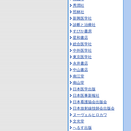
秀潤社
照林社
新興医学社
診断と治療社
すぴか書房
星和書店
総合医学社
中外医学社
東京医学社
永井書店
中山書店
南江堂
南山堂
日本医学出版
日本医事新報社
日本看護協会出版会
日本放射線技師会出版会
ヌーヴェルヒロカワ
文光堂
へるす出版