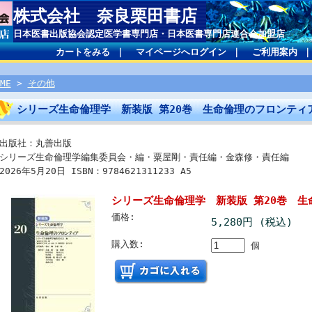
株式会社 奈良栗田書店
日本医書出版協会認定医学書専門店・日本医書専門店連合会加盟店
カートをみる
｜
マイページへログイン
｜
ご利用案内
ME
>
その他
シリーズ生命倫理学 新装版 第20巻 生命倫理のフロンテ
出版社：丸善出版
シリーズ生命倫理学編集委員会・編・粟屋剛・責任編・金森修・責任編
2026年5月20日 ISBN：9784621311233 A5
シリーズ生命倫理学 新装版 第20巻 生
価格:
5,280円 (税込)
購入数:
個