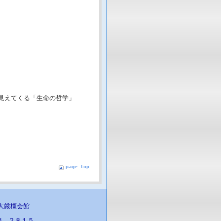
見えてくる「生命の哲学」
page top
医大厳橿会館
線 ２８１５