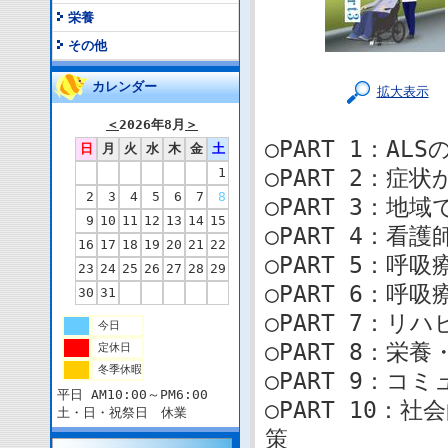
栄養
その他
カレンダー
拡大表示
＜
2026年8月
＞
○PART 1：AL
日
月
火
水
木
金
土
1
○PART 2：症
2
3
4
5
6
7
8
○PART 3：地
9
10
11
12
13
14
15
○PART 4：看
16
17
18
19
20
21
22
○PART 5：呼
23
24
25
26
27
28
29
○PART 6：呼
30
31
○PART 7：
今日
○PART 8：
定休日
冬季休暇
○PART 9：コ
平日 AM10:00～PM6:00
○PART 10：
土・日・祝祭日 休業
策