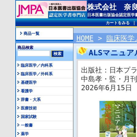
株式会社 奈
日本医書出版協会認定医学
カートをみる
商品一覧
HOME
>
臨床医学
商品検索
ALSマニュア
臨床医学／内科系
出版社：日本プ
臨床医学／外科系
中島孝・監・月
基礎医学
2026年6月15日 I
看護学
辞書・大系
医療技術
国家試験
一般書
薬学