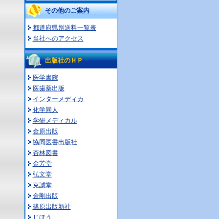
その他のご案内
都道府県別送料一覧表
当社へのアクセス
出版社のＨＰ
医学書院
医歯薬出版
インターメディカ
化学同人
学研メディカル
金原出版
協同医書出版社
杏林図書
金芳堂
弘文堂
克誠堂
金剛出版
篠原出版新社
じほう