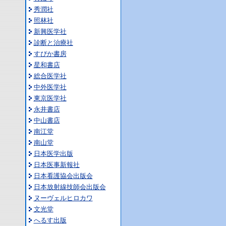
秀潤社
照林社
新興医学社
診断と治療社
すぴか書房
星和書店
総合医学社
中外医学社
東京医学社
永井書店
中山書店
南江堂
南山堂
日本医学出版
日本医事新報社
日本看護協会出版会
日本放射線技師会出版会
ヌーヴェルヒロカワ
文光堂
へるす出版