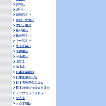
秀潤社
照林社
新興医学社
診断と治療社
すぴか書房
星和書店
総合医学社
中外医学社
東京医学社
永井書店
中山書店
南江堂
南山堂
日本医学出版
日本医事新報社
日本看護協会出版会
日本放射線技師会出版会
ヌーヴェルヒロカワ
文光堂
へるす出版