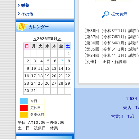
栄養
拡大表示
その他
カレンダー
【第38回（令和8年1月）試験
【第37回（令和7年1月）試験
＜
2026年8月
＞
【第36回（令和6年1月）試験
日
月
火
水
木
金
土
【第35回（令和5年1月）試験
1
【第34回（令和4年1月）試験
2
3
4
5
6
7
8
【別冊】 正答・解説編
9
10
11
12
13
14
15
16
17
18
19
20
21
22
23
24
25
26
27
28
29
30
31
〒63
今日
売店 T
定休日
冬季休暇
営業部 Tel
平日 AM10:00～PM6:00
土・日・祝祭日 休業