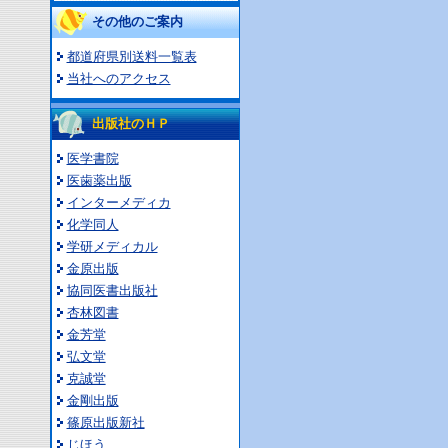
その他のご案内
都道府県別送料一覧表
当社へのアクセス
出版社のＨＰ
医学書院
医歯薬出版
インターメディカ
化学同人
学研メディカル
金原出版
協同医書出版社
杏林図書
金芳堂
弘文堂
克誠堂
金剛出版
篠原出版新社
じほう