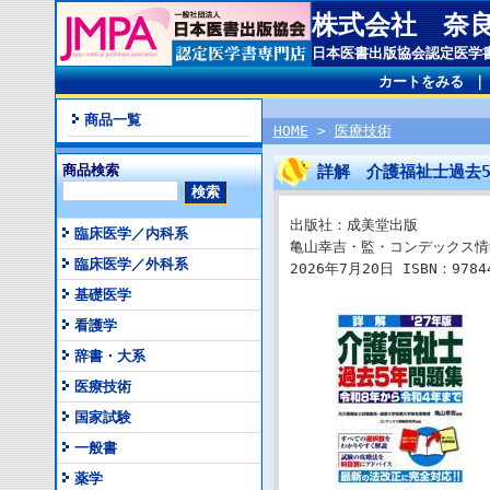
株式会社 奈
日本医書出版協会認定医学
カートをみる
商品一覧
HOME
>
医療技術
商品検索
詳解 介護福祉士過去5
出版社：成美堂出版
臨床医学／内科系
亀山幸吉・監・コンデックス情
臨床医学／外科系
2026年7月20日 ISBN：97844
基礎医学
看護学
辞書・大系
医療技術
国家試験
一般書
薬学