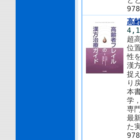
と
978
高
4,
超
位
性を
漢
捉
り戻
本
学
専
最
た
978