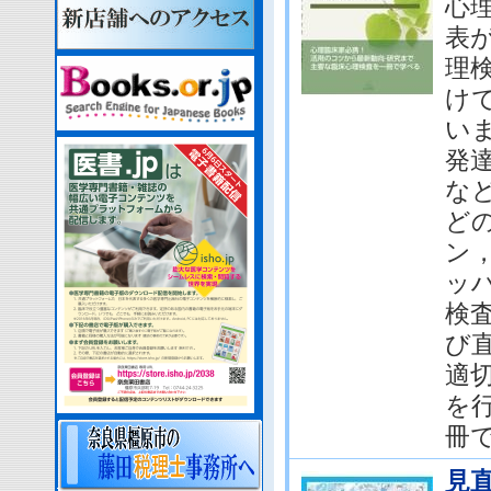
心
表
理
け
いま
発
など
ど
ン，
ッ
検
び直
適
を
冊で
見