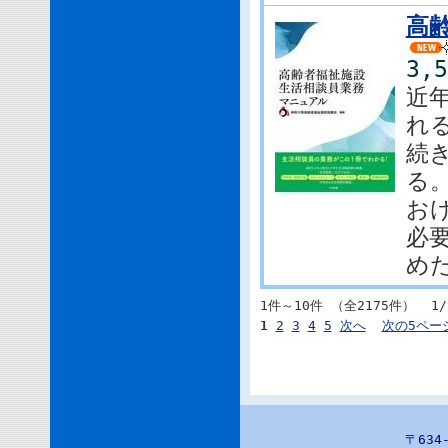
高
3,
近
れ
続
る
お
必
めた
1件～10件 （全2175件） 1/
1
2
3
4
5
次へ
次の5ペー
〒63