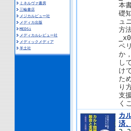
ミネルヴァ書房
本
三輪書店
礎
メジカルビュー社
ュ
メディカ出版
方
MEDSi
メディカルレビュー社
_x0
メディックメディア
ペ
羊土社
か
し
け
た
り
支
くこ
カ
済