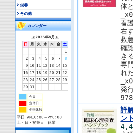
体
栄養
_x0
その他
看
カレンダー
右す
＜
2026年8月
＞
救
日
月
火
水
木
金
土
確
1
きる
2
3
4
5
6
7
8
専
9
10
11
12
13
14
15
れた
16
17
18
19
20
21
22
_x0
23
24
25
26
27
28
29
30
31
発
978
今日
定休日
詳
冬季休暇
ン
平日 AM10:00～PM6:00
土・日・祝祭日 休業
4,