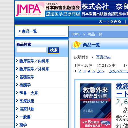
株式会社 奈
日本医書出版協会認定医学
カートをみる
商品一覧
HOME
> 商品一覧
商品検索
商品一覧
説明付き /
写真のみ
臨床医学／内科系
1件～10件 （全2175件） 1/
臨床医学／外科系
1
2
3
4
5
次へ
次の5ペー
基礎医学
救
看護学
ー
辞書・大系
2,
医療技術
「
国家試験
救
一般書
れ
薬学