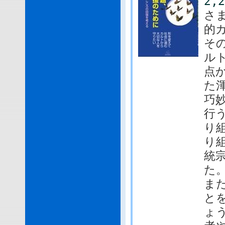
2,
さ
的
そ
ル
点
た渾
巧
行
り
り
統
た。
ま
と
ょ