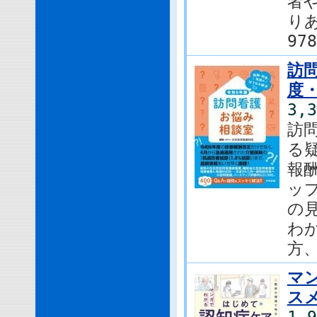
者
り
978
訪
度
3,
訪
る
報
ッ
の
わ
方、
マ
ス