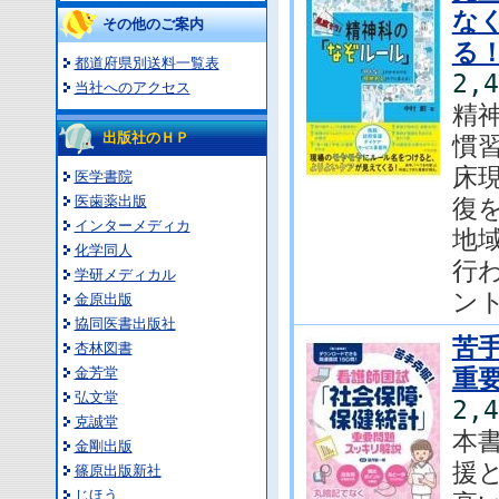
な
その他のご案内
る
都道府県別送料一覧表
2,
当社へのアクセス
精
出版社のＨＰ
慣
床
医学書院
医歯薬出版
復
インターメディカ
地
化学同人
行
学研メディカル
ント
金原出版
協同医書出版社
苦
杏林図書
金芳堂
重
弘文堂
2,
克誠堂
本
金剛出版
援
篠原出版新社
じほう