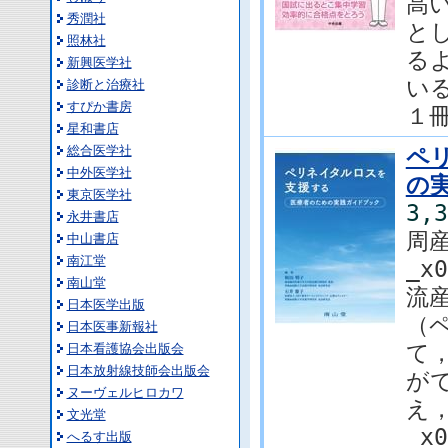
高
秀潤社
と
照林社
る
新興医学社
い
診断と治療社
すぴか書房
１冊
星和書店
総合医学社
ペ
中外医学社
の
東京医学社
3,
永井書店
周
中山書店
南江堂
_x0
南山堂
流
日本医学出版
（
日本医事新報社
て
日本看護協会出版会
日本放射線技師会出版会
が
ヌーヴェルヒロカワ
え
文光堂
_x0
へるす出版