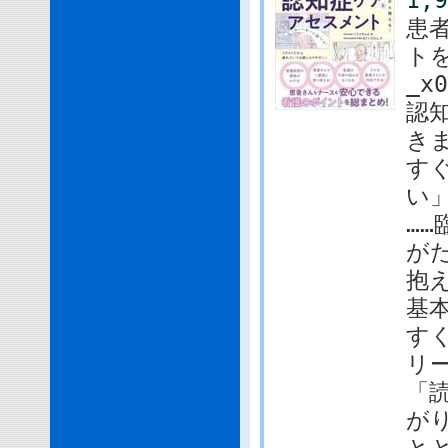
1,
患
トを
_x0
認
き
す
い
…
が
抱
基
す
リ
「
が