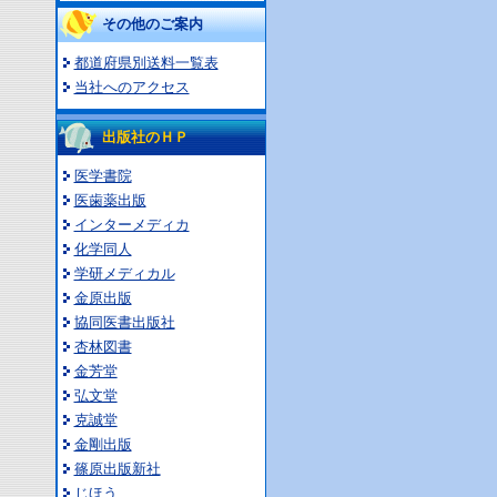
その他のご案内
都道府県別送料一覧表
当社へのアクセス
出版社のＨＰ
医学書院
医歯薬出版
インターメディカ
化学同人
学研メディカル
金原出版
協同医書出版社
杏林図書
金芳堂
弘文堂
克誠堂
金剛出版
篠原出版新社
じほう