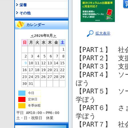
栄養
その他
カレンダー
拡大表示
＜
2026年8月
＞
日
月
火
水
木
金
土
【PART１】 
1
2
3
4
5
6
7
8
【PART２】 
9
10
11
12
13
14
15
【PART３】 
16
17
18
19
20
21
22
【PART４】 
23
24
25
26
27
28
29
ぼう
30
31
【PART５】 
今日
学ぼう
定休日
冬季休暇
【PART６】 
平日 AM10:00～PM6:00
学ぼう
土・日・祝祭日 休業
【PART７】 