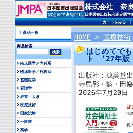
株式会社 奈
日本医書出版協会認定医学
カートをみる
商品一覧
HOME
>
医療技術
商品検索
はじめてでも
ト ’27年
臨床医学／内科系
臨床医学／外科系
出版社：成美堂
基礎医学
寺島彰・監・田
看護学
2026年7月20日 I
辞書・大系
医療技術
は
国家試験
価
一般書
購
薬学