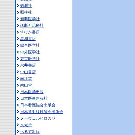
秀潤社
照林社
新興医学社
診断と治療社
すぴか書房
星和書店
総合医学社
中外医学社
東京医学社
永井書店
中山書店
南江堂
南山堂
日本医学出版
日本医事新報社
日本看護協会出版会
日本放射線技師会出版会
ヌーヴェルヒロカワ
文光堂
へるす出版