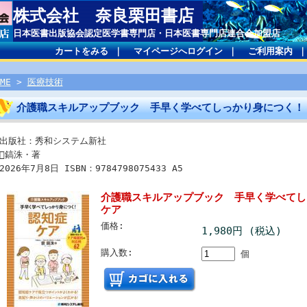
株式会社 奈良栗田書店
日本医書出版協会認定医学書専門店・日本医書専門店連合会加盟店
カートをみる
｜
マイページへログイン
｜
ご利用案内
ME
>
医療技術
介護職スキルアップブック 手早く学べてしっかり身につく
出版社：秀和システム新社
鎬洙・著
2026年7月8日 ISBN：9784798075433 A5
介護職スキルアップブック 手早く学べてし
ケア
価格:
1,980円 (税込)
購入数:
個