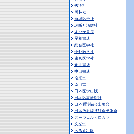
秀潤社
照林社
新興医学社
診断と治療社
すぴか書房
星和書店
総合医学社
中外医学社
東京医学社
永井書店
中山書店
南江堂
南山堂
日本医学出版
日本医事新報社
日本看護協会出版会
日本放射線技師会出版会
ヌーヴェルヒロカワ
文光堂
へるす出版