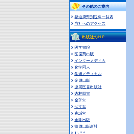
その他のご案内
都道府県別送料一覧表
当社へのアクセス
出版社のＨＰ
医学書院
医歯薬出版
インターメディカ
化学同人
学研メディカル
金原出版
協同医書出版社
杏林図書
金芳堂
弘文堂
克誠堂
金剛出版
篠原出版新社
じほう