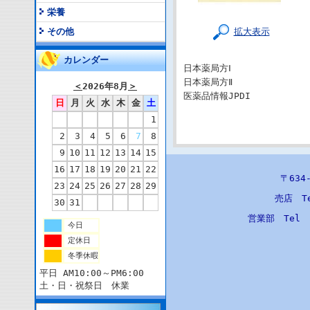
栄養
拡大表示
その他
カレンダー
日本薬局方Ⅰ
日本薬局方Ⅱ
＜
2026年8月
＞
医薬品情報JPDI
日
月
火
水
木
金
土
1
2
3
4
5
6
7
8
9
10
11
12
13
14
15
16
17
18
19
20
21
22
〒63
23
24
25
26
27
28
29
売店 T
30
31
営業部 Tel
今日
定休日
冬季休暇
平日 AM10:00～PM6:00
土・日・祝祭日 休業