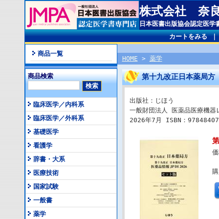
株式会社 奈
日本医書出版協会認定医学
カートをみる
商品一覧
HOME
>
薬学
商品検索
第十九改正日本薬局方 医
出版社：じほう
臨床医学／内科系
一般財団法人 医薬品医療機器
臨床医学／外科系
2026年7月 ISBN：97848407
基礎医学
第
看護学
価
辞書・大系
購
医療技術
国家試験
一般書
薬学