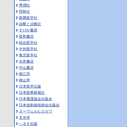
秀潤社
照林社
新興医学社
診断と治療社
すぴか書房
星和書店
総合医学社
中外医学社
東京医学社
永井書店
中山書店
南江堂
南山堂
日本医学出版
日本医事新報社
日本看護協会出版会
日本放射線技師会出版会
ヌーヴェルヒロカワ
文光堂
へるす出版