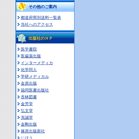
その他のご案内
都道府県別送料一覧表
当社へのアクセス
出版社のＨＰ
医学書院
医歯薬出版
インターメディカ
化学同人
学研メディカル
金原出版
協同医書出版社
杏林図書
金芳堂
弘文堂
克誠堂
金剛出版
篠原出版新社
じほう