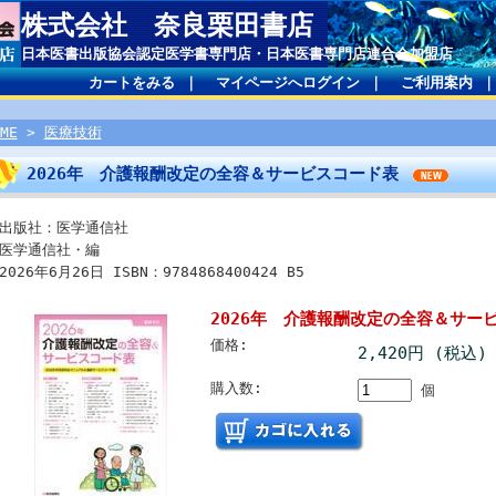
株式会社 奈良栗田書店
日本医書出版協会認定医学書専門店・日本医書専門店連合会加盟店
カートをみる
｜
マイページへログイン
｜
ご利用案内
ME
>
医療技術
2026年 介護報酬改定の全容＆サービスコード表
出版社：医学通信社
医学通信社・編
2026年6月26日 ISBN：9784868400424 B5
2026年 介護報酬改定の全容＆サー
価格:
2,420円 (税込)
購入数:
個