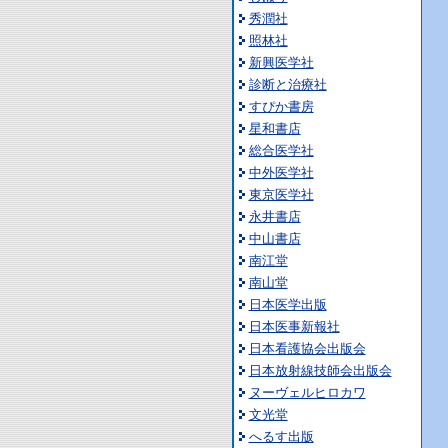
秀潤社
照林社
新興医学社
診断と治療社
すぴか書房
星和書店
総合医学社
中外医学社
東京医学社
永井書店
中山書店
南江堂
南山堂
日本医学出版
日本医事新報社
日本看護協会出版会
日本放射線技師会出版会
ヌーヴェルヒロカワ
文光堂
へるす出版