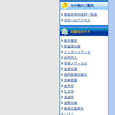
その他のご案内
都道府県別送料一覧表
当社へのアクセス
出版社のＨＰ
医学書院
医歯薬出版
インターメディカ
化学同人
学研メディカル
金原出版
協同医書出版社
杏林図書
金芳堂
弘文堂
克誠堂
金剛出版
篠原出版新社
じほう